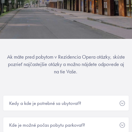
Ak máte pred pobytom v Rezidencia Opera otázky, skúste
pozrieť najčastejšie otázky a možno nájdete odpovede aj
na tie Vaše.
Kedy a kde je potrebné sa ubytovať?
Ubytovanie prebieha v prvom kroku vyplnením online
check-in pred nástupom na pobyt a následne prevzatím
Kde je možné počas pobytu parkovať?
kľúčov v recepcii Rezidencia Opera vo Villa Čajkovskij.