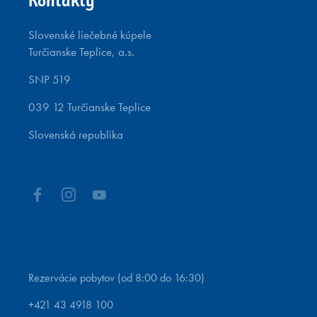
Kontakty
alebo inom zariadení v apartmáne.
Vstup psíka do priestorov reštaurácie v hoteli Royal
Slovenské liečebné kúpele
Palace***** alebo Veľká Fatra**** je
Turčianske Teplice, a.s.
zakázané.
Do verejných priestorov a interiéru hotela Royal
SNP 519
Palace*****, Veľká Fatra****, kúpeľnej časti v
039 12 Turčianske Teplice
balneo centre, saunovom svete, alebo vodnom
parku je vstup psíka zakázaný.
Slovenská republika
Uvedené podmienky považujte za dodatok
k platnému ubytovaciemu poriadku Rezidencia
Opera, hotela Royal Palace***** a Veľká
Fatra****.
Rezervácie pobytov (od 8:00 do 16:30)
+421 43 4918 100