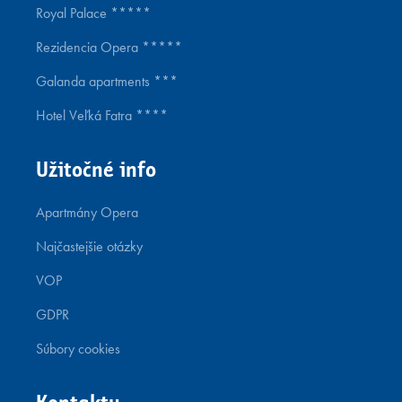
Psíka nenechávajte bez dozoru inak ako
Royal Palace *****
v zabezpečenej a zatvorenej klietke.
Rezidencia Opera *****
Počas Vami objednaného extra upratovania alebo
v rámci pobytu, nevystavujete personál
Galanda apartments ***
zbytočnému stresu z nečakaného stretnutia so
Hotel Veľká Fatra ****
psíkom.
Majiteľ najlepšie pozná svojho miláčika a vie ako
zvládne pobyt bez Vás. Trénovaný a socializovaný
Užitočné info
psík ostáva počas Vašej neprítomnosti bez
brechania, skučania, či škriabania na dvere
Apartmány Opera
v pokoji tak, aby nevyrušoval svojim správaním
Najčastejšie otázky
hostí a susedov.
Prosíme o dodržiavanie tichej zóny a času pokoja
VOP
od 22:00 hod do 6:00 hod.
GDPR
Psík počas pobytu v blízkosti iných osôb je povinný
byť na vôdzke a v prípade drsného plemena mať aj
Súbory cookies
náhubok.
Psíkovi je zakázané oddychovať na posteli, gauči